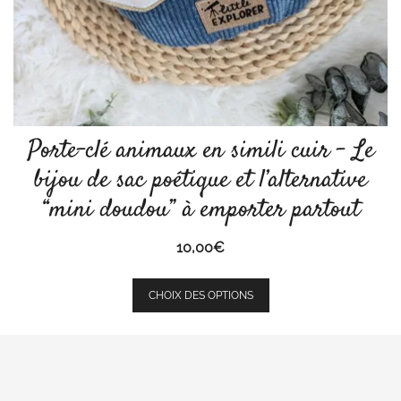
produit
Porte-clé animaux en simili cuir – Le
bijou de sac poétique et l’alternative
“mini doudou” à emporter partout
10,00
€
Ce
CHOIX DES OPTIONS
produit
a
plusieurs
variations.
Les