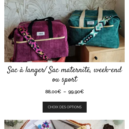
Sac à langer/ Sac maternité, week-end
ou sport
Plage
88,00
€
–
99,90
€
de
Ce
prix :
CHOIX DES OPTIONS
produit
88,00€
a
à
plusieurs
99,90€