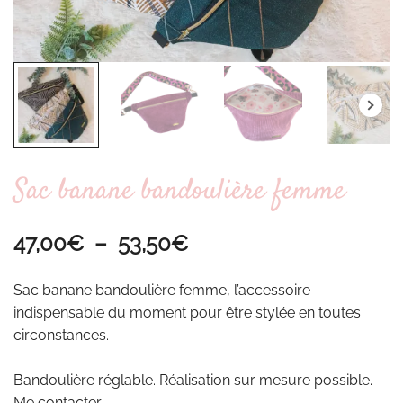
Sac banane bandoulière femme
Plage
47,00
€
–
53,50
€
de
Sac banane bandoulière femme, l’accessoire
prix :
indispensable du moment pour être stylée en toutes
circonstances.
47,00€
à
Bandoulière réglable. Réalisation sur mesure possible.
Me contacter.