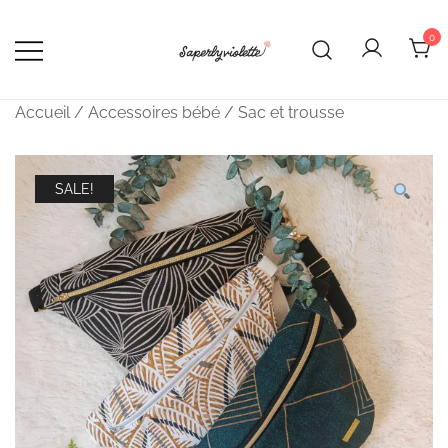
Skip
to
0
content
Saperlyviolette
Créations bébé cousues main –
Made in France
Accueil
/
Accessoires bébé
/
Sac et trousse
SALE!