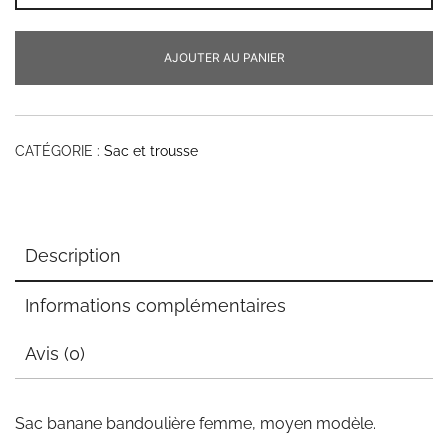
Sac
banane
AJOUTER AU PANIER
bandoulière
femme
CATÉGORIE :
Sac et trousse
Description
Informations complémentaires
Avis (0)
Sac banane bandoulière femme, moyen modèle.