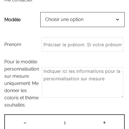
53,50€
Modèle
Prenom
Pour le modèle
personnalisation
sur mesure
uniquement: Me
donner les
coloris et thème
souhaités.
quantité
-
+
de