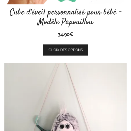
Cube d’éveil personnalisé pour bébé –
Modèle Papouillou
34,90
€
Ce
CHOIX DES OPTIONS
produit
a
plusieurs
variations.
Les
options
peuvent
être
choisies
sur
la