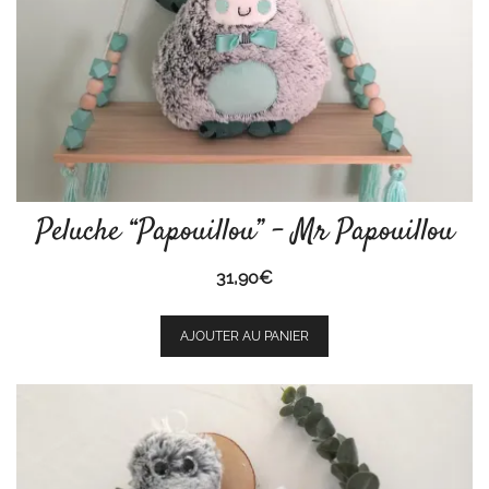
page
du
produit
Peluche “Papouillou” – Mr Papouillou
31,90
€
AJOUTER AU PANIER