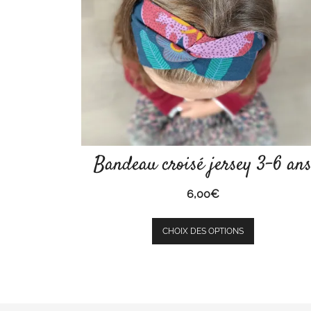
Bandeau croisé jersey 3-6 an
6,00
€
Ce
CHOIX DES OPTIONS
produit
a
plusieurs
variations.
Les