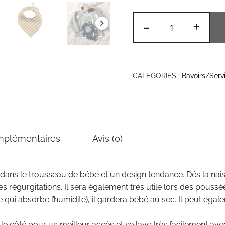
quantité
-
+
de
Bavoir
Bandana
Jersey,
CATÉGORIES :
Bavoirs/Serv
modèle
garçon
mplémentaires
Avis (0)
ans le trousseau de bébé et un design tendance. Dés la naiss
 régurgitations. Il sera également très utile lors des poussé
qui absorbe l’humidité), il gardera bébé au sec. Il peut égal
r le côté pour un meilleur accès et se lave très facilement av