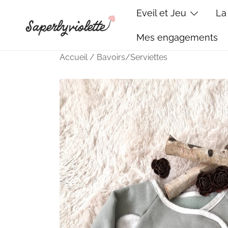
Skip
Eveil et Jeu
La
to
content
Mes engagements
Saperlyviolette
Créations bébé cousues main – Made in France
Accueil
/
Bavoirs/Serviettes