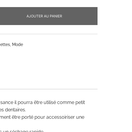
AJOUTER AU PANIER
iettes
,
Mode
ance il pourra être utilisé comme petit
es dentaires.
ement être porté pour accessoiriser une
ec un séchage rapide.