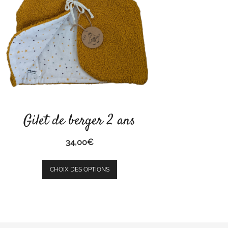
Gilet de berger 2 ans
34,00
€
Ce
CHOIX DES OPTIONS
produit
a
plusieurs
variations.
Les