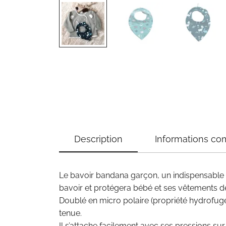
Description
Informations co
Le bavoir bandana garçon, un indispensable d
bavoir et protégera bébé et ses vêtements des
Doublé en micro polaire (propriété hydrofuge 
tenue.
Il s’attache facilement avec ses pressions su