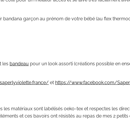
oir bandana garçon au prénom de votre bébé (au flex thermoco
t les
bandeau
pour un look assorti (créations possible en ens
aperlyviolette.france/
et
https://www.facebook.com/Saperl
es les matériaux sont labélisés oeko-tex et respectes les dire
léments et ces bavoirs ont résistés au repas de mes 2 petits