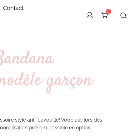
Contact
0
Bandana
modèle garçon
oire stylé anti-bavouille! Votre alié lors des
onnalisation prénom possible en option.