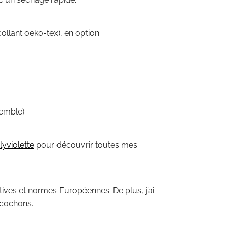
llant oeko-tex), en option.
emble).
yviolette
pour découvrir toutes mes
ctives et normes Européennes. De plus, j’ai
 cochons.