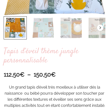
Tapis d’éveil thème jungle
personnalisable
Plage
112,50
€
–
150,50
€
de
Un grand tapis d’éveil très moelleux à utiliser dés la
prix :
naissance ou bébé pourra développer son toucher par
les différentes textures et éveiller ses sens grâce aux
112,50€
multiples activités tout en étant confortablement installé.