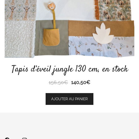
Tapis d’éveil jungle 130 cm, en stock
Le
Le
156,50
€
140,50
€
prix
prix
initial
actuel
AJOUTER AU PANIER
était :
est :
156,50€.
140,50€.