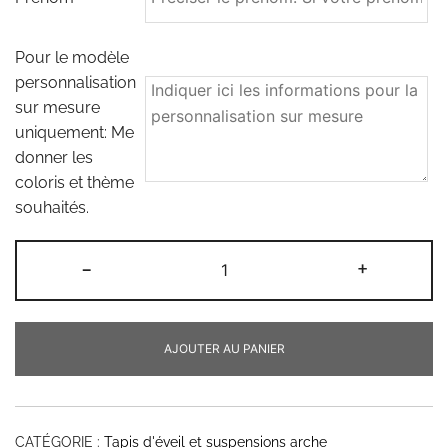
Pour le modèle
personnalisation
sur mesure
uniquement: Me
donner les
coloris et thème
souhaités.
quantité
-
+
de
Tapis
d'éveil
AJOUTER AU PANIER
thème
jungle
personnalisable
CATÉGORIE :
Tapis d'éveil et suspensions arche