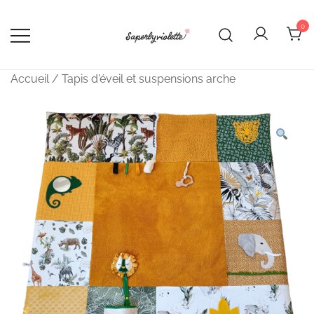
Skip
to
0
content
Saperlyviolette
Créations bébé cousues main –
Made in France
Accueil
/
Tapis d'éveil et suspensions arche