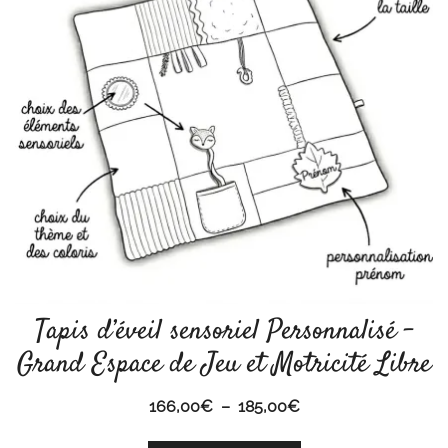
Tapis d’éveil sensoriel Personnalisé –
Grand Espace de Jeu et Motricité Libre
Plage
166,00
€
–
185,00
€
de
Ce