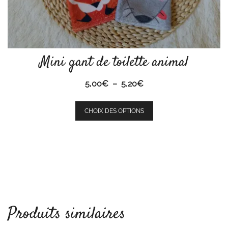
Mini gant de toilette animal
Plage
5,00
€
–
5,20
€
de
Ce
prix :
CHOIX DES OPTIONS
produit
5,00€
a
à
plusieurs
5,20€
variations.
Les
options
peuvent
être
Produits similaires
choisies