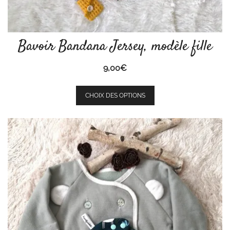
Bavoir Bandana Jersey, modèle fille
9,00
€
Ce
CHOIX DES OPTIONS
produit
a
plusieurs
variations.
Les
options
peuvent
être
choisies
sur
la