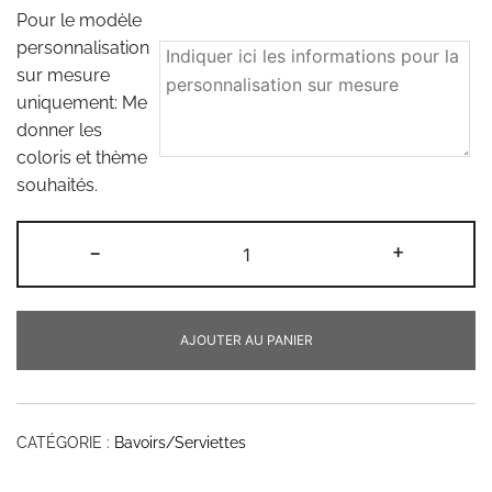
Pour le modèle
personnalisation
sur mesure
uniquement: Me
donner les
coloris et thème
souhaités.
quantité
-
+
de
Serviette
de
AJOUTER AU PANIER
cantine
maternelle
personnalisable
CATÉGORIE :
Bavoirs/Serviettes