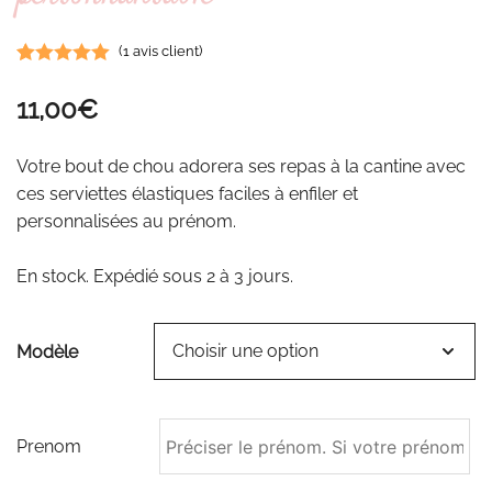
(
1
avis client)
Noté
1
5.00
11,00
€
sur 5
basé sur
notation
Votre bout de chou adorera ses repas à la cantine avec
client
ces serviettes élastiques faciles à enfiler et
personnalisées au prénom.
En stock. Expédié sous 2 à 3 jours.
Modèle
Prenom