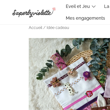
Skip
Eveil et Jeu
La
to
content
Mes engagements
Saperlyviolette
Créations bébé cousues main – Made in France
Accueil
/
Idée cadeau