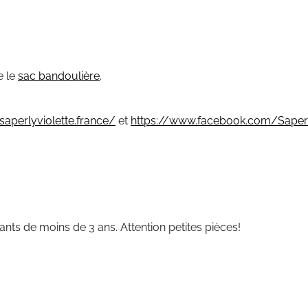
e le
sac bandoulière
.
aperlyviolette.france/
et
https://www.facebook.com/Saperl
ants de moins de 3 ans. Attention petites pièces!