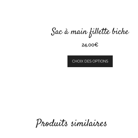
Sac à main fillette biche
24,00
€
Ce
CHOIX DES OPTIONS
produit
a
plusieurs
variations.
Les
options
peuvent
être
Produits similaires
choisies
sur