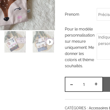
Prenom
Pour le modèle
personnalisation
sur mesure
uniquement: Me
donner les
coloris et thème
souhaités.
quantité
-
+
de
Pochette
à
barrette
CATÉGORIES :
Accessoires