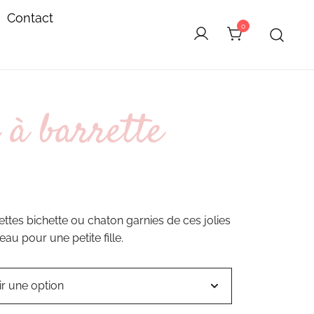
Contact
0
 à barrette
ettes bichette ou chaton garnies de ces jolies
eau pour une petite fille.