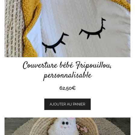
Couverture bébé Fripouillou,
personnalisable
62,50
€
AJOUTER AU PANIER