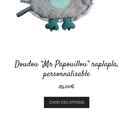
page
du
produit
Doudou “Mr Papouillou” raplapla,
personnalisable
29,00
€
Ce
CHOIX DES OPTIONS
produit
a
plusieurs
variations.