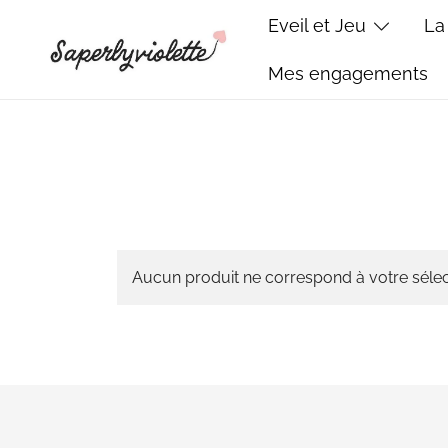
Skip
Eveil et Jeu
La
to
content
Mes engagements
Saperlyviolette
Créations bébé cousues main – Made in France
Aucun produit ne correspond à votre sélec