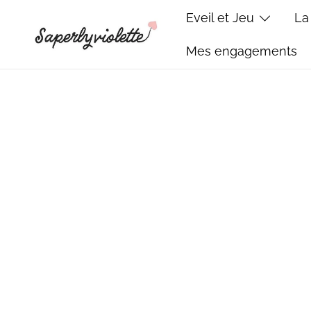
Skip
Eveil et Jeu
La
to
content
Mes engagements
Saperlyviolette
Créations bébé cousues main – Made in France